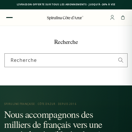
LIVRAISON OFFERTE SUR TOUS LES ABONNEMENTS · JUSQU’À -26% À VIE
Ignorer
et
passer
au
Recherche
contenu
Recherche
SPIRULINE FRANÇAISE · CÔTE D’AZUR · DEPUIS 2016
Nous accompagnons des
milliers de français vers une