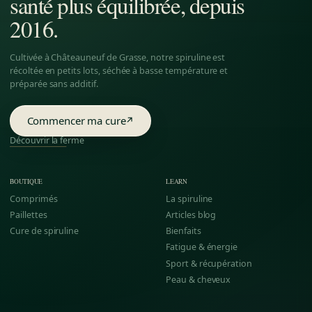
santé plus équilibrée, depuis
2016.
Cultivée à Châteauneuf de Grasse, notre spiruline est
récoltée en petits lots, séchée à basse température et
préparée sans additif.
Commencer ma cure
↗
Découvrir la ferme
BOUTIQUE
LEARN
Comprimés
La spiruline
Paillettes
Articles blog
Cure de spiruline
Bienfaits
Fatigue & énergie
Sport & récupération
Peau & cheveux