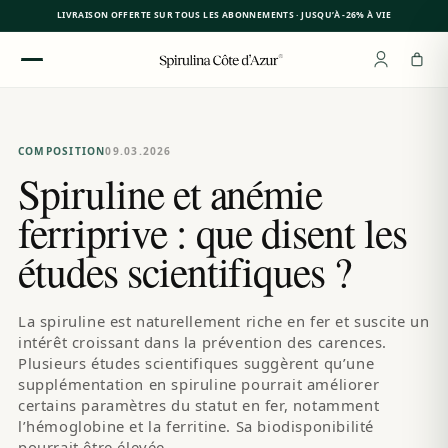
LIVRAISON OFFERTE SUR TOUS LES ABONNEMENTS · JUSQU’À -26% À VIE
Ignorer
et
passer
au
contenu
COMPOSITION
09.03.2026
Spiruline et anémie
ferriprive : que disent les
études scientifiques ?
La spiruline est naturellement riche en fer et suscite un
intérêt croissant dans la prévention des carences.
Plusieurs études scientifiques suggèrent qu’une
supplémentation en spiruline pourrait améliorer
certains paramètres du statut en fer, notamment
l’hémoglobine et la ferritine. Sa biodisponibilité
pourrait être élevée.