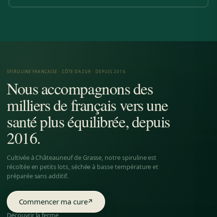
SPIRULINE FRANÇAISE · CÔTE D’AZUR · DEPUIS 2016
Nous accompagnons des
milliers de français vers une
santé plus équilibrée, depuis
2016.
Cultivée à Châteauneuf de Grasse, notre spiruline est
récoltée en petits lots, séchée à basse température et
préparée sans additif.
Commencer ma cure
↗
Découvrir la ferme